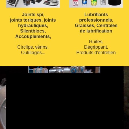
Joints spi,
Lubrifiants
joints toriques, joints
professionnels,
hydrauliques,
Graisses, Centrales
Silentblocs,
de lubrification
Accouplements,
Huiles,
Circlips, vérins,
Dégrippant,
Outillages...
Produits d'entretien