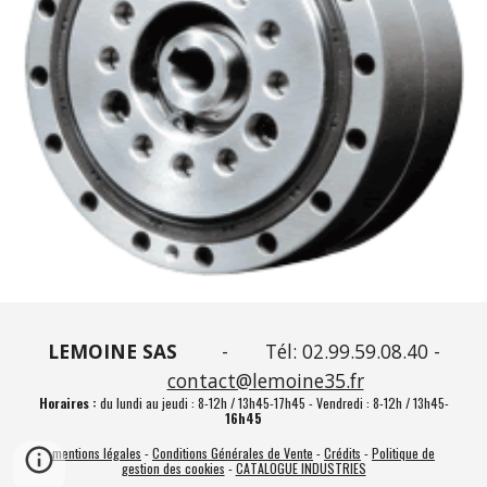
LEMOINE SAS
-
Tél: 02.99.59.08.40 -
contact@lemoine35.fr
Horaires :
du lundi au jeudi : 8-12h / 13h45-17h45 - Vendredi : 8-12h / 13h45-
16h45
mentions légales
-
Conditions Générales de Vente
-
Cr
édits
-
Politique de
gestion des cookies
-
CATALOG
UE INDUSTRIES