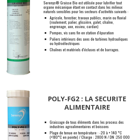
Serenys® Graisse Bio est utilisée pour lubrifier tout
organe mécanique étant en contact dans les milieux
naturels sensibles pour les secteurs d'activités suivants :
A
gricole, forestier, travaux publics, marin ou fluvial
(roulement, palier, glissière, galet, chaîne,
engrenage, axe, essieu, cardan)
P
ompes, vis sans fin en station d'épuration
P
aliers intérieurs des axes de turbines hydrauliques
ou hydroélectriques
C
haînes et matériels d'écluses et de barrages.
POLY-FG2 : LA SECURITE
ALIMENTAIRE
G
raissage de tous éléments dans les process des
industries agroalimentaires
et
boissons
Plage de tenue en température : -20 à + 140 °C
(+180°C en pointe) / Charge : 2800 N / DN :250 000